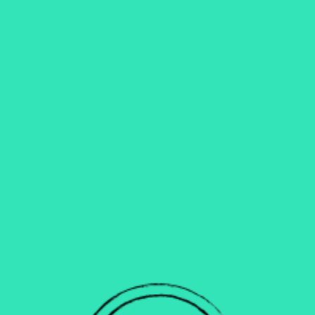
.
L’abus d’alcool est dangereux pour la santé, à
consommer avec modération.
.
#Alcool
#Free
#Neipa
#What
#Is
#It
#Citra
#Sabro
Partager sur
[Sassy_Social_Share]
Want
Some
More?