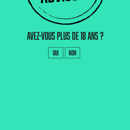
→ Je m'abonne ←
10 % de réducti
de bienvenue, on vous fait profiter de
prochaine commande !!
Avez-vous plus de 18 ans ?
Oui
Non