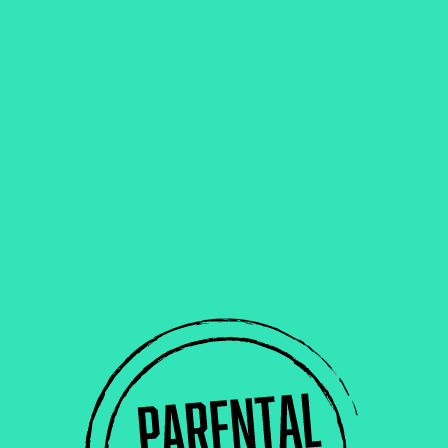
V
ison offerte partout en France métropolitaine & Europe dès 80€
h'/ Les Packs
Actualités
Piggy story
Cimetière b
- 54460 LIVERDUN
s et promotions.
http://eepurl.com/hO0FtL
gales
Politique de confidentialité
Conditi
NE RATE PLUS AUCUNE RELEASE.