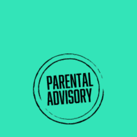
28/06
C’est quoi une Coffee NEIPA ?
#actualités
NE RATE PLUS AUCUNE
RELEASE.
Reçois dans ta boîte mail chaque semaine les
infos sur les nouvelles bières, les éditions