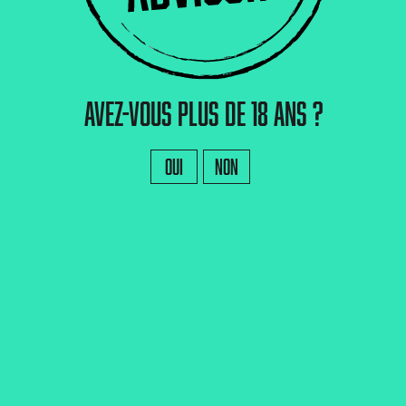
→ Je m'abonne ←
10 % de réduction
, on vous fait profiter de
sur votre
y_Social_Share]
Avez-vous plus de 18 ans ?
Oui
Non
ant
Some
Mor