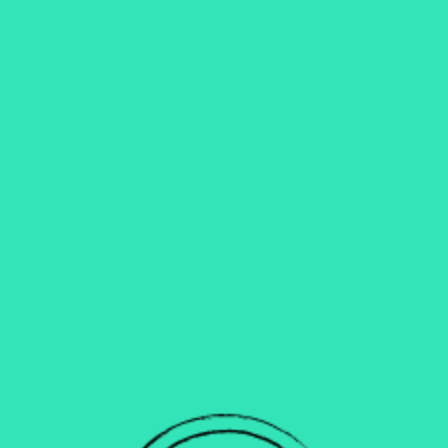
En résumé : qualité, plaisir et écologie
Apprécier une bière en canette, c’est respecter quelques règles simples de
conservation, maîtriser le service pour révéler toute sa richesse, et adopter
des gestes responsables pour l’environnement. Ce format, trop longtemps
sous-estimé, s’impose aujourd’hui comme un choix pratique, écologique et
parfaitement adapté à la bière artisanale de qualité.
Partager sur
[Sassy_Social_Share]
Want
Some
More?