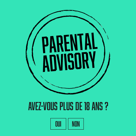
ée avec les amis de Lîle du Malt..ce bar craft qui vaut le
y_Social_Share]
NE RATE PLUS AUCUNE RELEASE.
 mail chaque semaine les infos sur les nouvelles bières, l
es promos et quelques surprises réservées aux abonné(e)s.
→ Je m'abonne ←
ant
Some
Mor
10 % de réduction
, on vous fait profiter de
sur votre
Avez-vous plus de 18 ans ?
Oui
Non